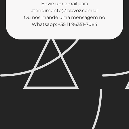
Envie um email para
atendimento@labvoz.com.br
Ou nos mande uma mensagem no
Whatsapp: +55 11 96351-7084