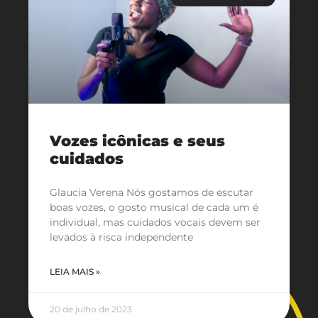
Vozes icônicas e seus
cuidados
Glaucia Verena Nós gostamos de escutar
boas vozes, o gosto musical de cada um é
individual, mas cuidados vocais devem ser
levados à risca independente
LEIA MAIS »
20 de julho de 2023