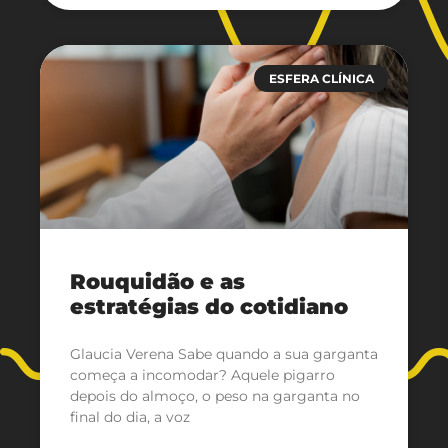
ESFERA CLÍNICA
Rouquidão e as
estratégias do cotidiano
Glaucia Verena Sabe quando a sua garganta
começa a incomodar? Aquele pigarro
depois do almoço, o peso na garganta no
final do dia, a voz